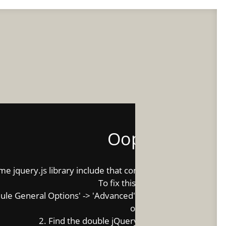
TO
MIRA NUESTROS MENÚS
Oops...
 jquery.js library include that comes after the Slider Revol
To fix this, you can:
e General Options' -> 'Advanced' -> 'jQuery & OutPut Filter
on
2. Find the double jQuery.js inclusion and remov