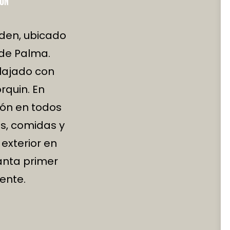
ZÓN
den, ubicado
 de Palma.
lajado con
rquin. En
ón en todos
os, comidas y
exterior en
anta primer
ente.