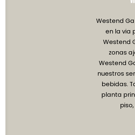
VI
Westend Gar
en la via
Westend G
zonas aj
Westend Ga
nuestros ser
bebidas. T
planta pri
piso