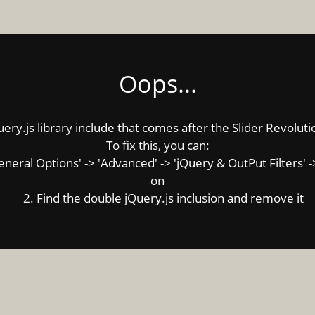
Oops...
y.js library include that comes after the Slider Revolution
To fix this, you can:
ral Options' -> 'Advanced' -> 'jQuery & OutPut Filters' ->
on
2. Find the double jQuery.js inclusion and remove it