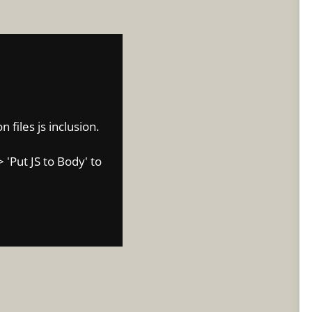
 files js inclusion.
 'Put JS to Body' to