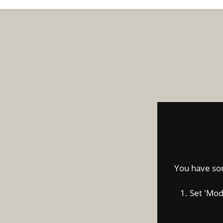
NO
ACERCA
SUNDAY ROAST
EVENTOS PRIVADOS
CONTAC
Oops...
t comes after the Slider Revolution files js inclusion.
ix this, you can:
ed' -> 'jQuery & OutPut Filters' -> 'Put JS to Body' to
on
You have some
Query.js inclusion and remove it
1. Set 'Modul